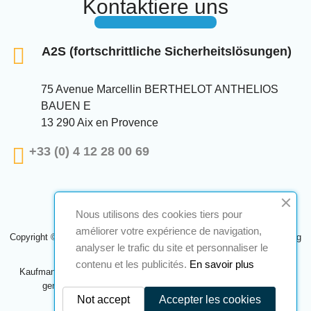
Kontaktiere uns
A2S (fortschrittliche Sicherheitslösungen)
75 Avenue Marcellin BERTHELOT ANTHELIOS
BAUEN E
13 290 Aix en Provence
+33 (0) 4 12 28 00 69
Nous utilisons des cookies tiers pour
améliorer votre expérience de navigation,
Copyright © 2024 A2S ATEX. Alle Rechte vorbehalten. Eine Realisierung
analyser le trafic du site et personnaliser le
Navilog
contenu et les publicités.
En savoir plus
Kaufmann, der von der offensichtlichen Meinung des Unternehmens
genehmigt wurde,
Klicken Sie hier, um es zu überprüfen
.
Not accept
Accepter les cookies