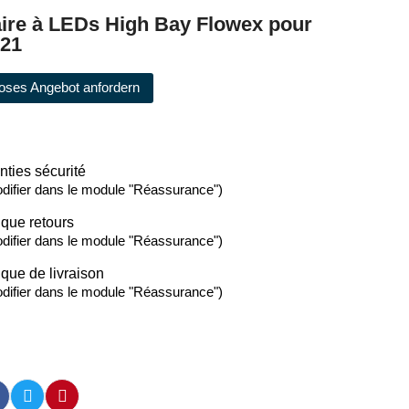
ire à LEDs High Bay Flowex pour
/21
oses Angebot anfordern
nties sécurité
difier dans le module "Réassurance")
ique retours
difier dans le module "Réassurance")
ique de livraison
difier dans le module "Réassurance")