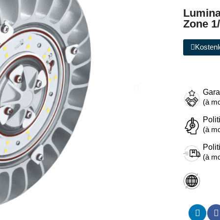
Lumina
Zone 1
Kostenl
Gara
(à mo
Polit
(à mo
Polit
(à mo