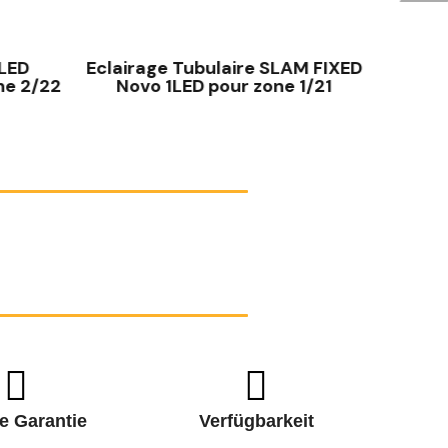
SCHNELLANSICHT
 LED
Eclairage Tubulaire SLAM FIXED
Eclair
ne 2/22
Novo 1LED pour zone 1/21
Nov
e Garantie
Verfügbarkeit