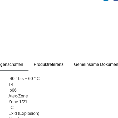
igenschaften
Produktreferenz
Gemeinsame Dokumen
-40 ° bis + 60 ° C
T4
Ip66
Atex-Zone
Zone 1/21
IIC
Ex d (Explosion)