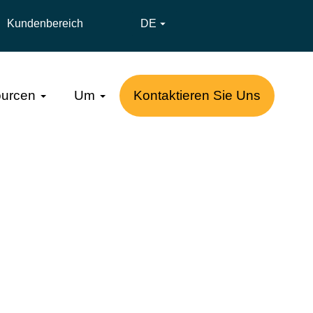
Kundenbereich
DE

urcen
Um
Kontaktieren Sie Uns