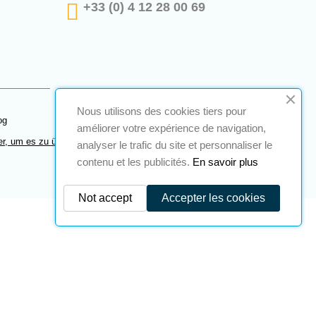
+33 (0) 4 12 28 00 69
Nous utilisons des cookies tiers pour
og
améliorer votre expérience de navigation,
er, um es zu überprüfen
.
analyser le trafic du site et personnaliser le
contenu et les publicités.
En savoir plus
Not accept
Accepter les cookies