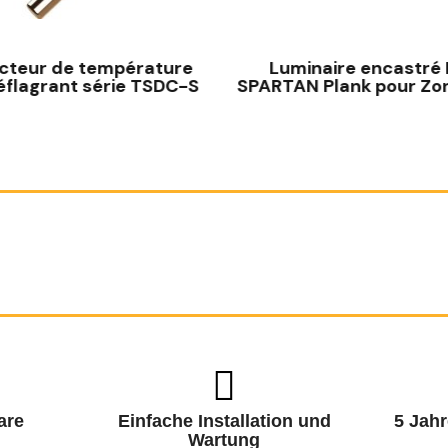
SCHNELLANSICHT
SCHNELLANSICHT
cteur de température
Luminaire encastré
éflagrant série TSDC-S
SPARTAN Plank pour Zo
are
Einfache Installation und
5 Jahr
Wartung