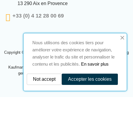
13 290 Aix en Provence
+33 (0) 4 12 28 00 69
Nous utilisons des cookies tiers pour
améliorer votre expérience de navigation,
Copyright © 2024 A2S ATEX. Alle Rechte vorbehalten. Eine Realisierung
analyser le trafic du site et personnaliser le
Navilog
contenu et les publicités.
En savoir plus
Kaufmann, der von der offensichtlichen Meinung des Unternehmens
genehmigt wurde,
Klicken Sie hier, um es zu überprüfen
.
Not accept
Accepter les cookies