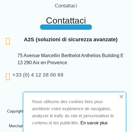
Contattaci
Contattaci
A2S (soluzioni di sicurezza avanzate)
75 Avenue Marcellin Berthelot Anthelios Building E
13 290 Aix en Provence
+33 (0) 4 12 28 00 69
Nous utilisons des cookies tiers pour
améliorer votre expérience de navigation,
Copyright © 2024 A2S ATEX. Tutti i diritti riservati. Una realizzazione
analyser le trafic du site et personnaliser le
Navilog
contenu et les publicités.
En savoir plus
Merchant approvato dall'ovvia opinione della società,
Clicca qui per
controllare
.