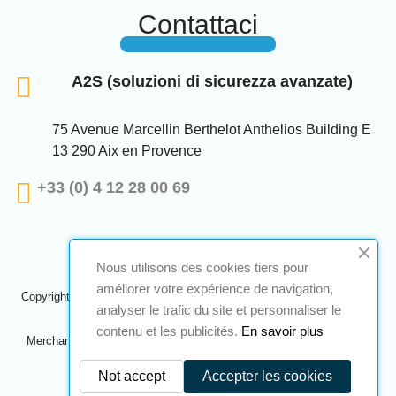
Contattaci
A2S (soluzioni di sicurezza avanzate)
75 Avenue Marcellin Berthelot Anthelios Building E
13 290 Aix en Provence
+33 (0) 4 12 28 00 69
Nous utilisons des cookies tiers pour
améliorer votre expérience de navigation,
Copyright © 2024 A2S ATEX. Tutti i diritti riservati. Una realizzazione
analyser le trafic du site et personnaliser le
Navilog
contenu et les publicités.
En savoir plus
Merchant approvato dall'ovvia opinione della società,
Clicca qui per
controllare
.
Not accept
Accepter les cookies