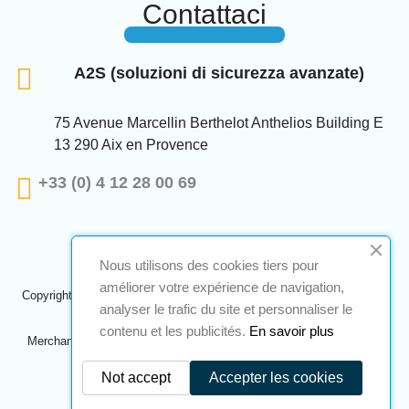
Contattaci
A2S (soluzioni di sicurezza avanzate)
75 Avenue Marcellin Berthelot Anthelios Building E
13 290 Aix en Provence
+33 (0) 4 12 28 00 69
Nous utilisons des cookies tiers pour
améliorer votre expérience de navigation,
Copyright © 2024 A2S ATEX. Tutti i diritti riservati. Una realizzazione
analyser le trafic du site et personnaliser le
Navilog
contenu et les publicités.
En savoir plus
Merchant approvato dall'ovvia opinione della società,
Clicca qui per
controllare
.
Not accept
Accepter les cookies