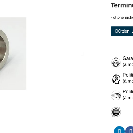
Termin
- ottone nich
Ottieni 
Gara
(à mo
Polit
(à mo
Polit
(à mo