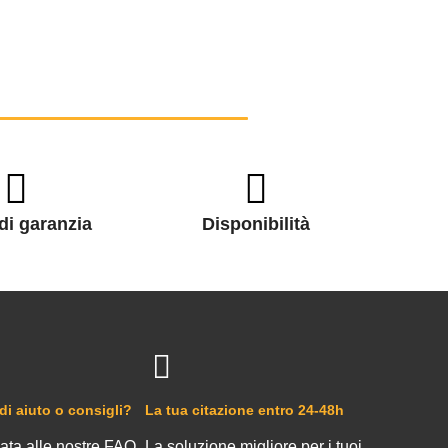
di garanzia
Disponibilità
di aiuto o consigli?
La tua citazione entro 24-48h
ata alle nostre FAQ
La soluzione migliore per i tuoi