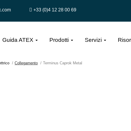
x.com
+33 (0)4 12 28 00 69
Guida ATEX
Prodotti
Servizi
Riso
ttrico
Collegamento
Terminus Caprok Metal