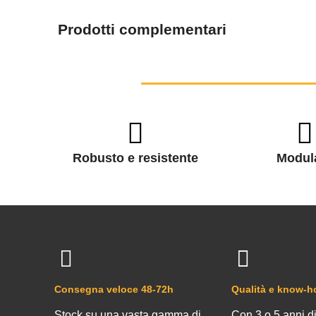
Prodotti complementari
Robusto e resistente
Modul
Consegna veloce 48-72h
Qualità e know-
Stock su una vasta gamma di
Con 3 o 5 anni di