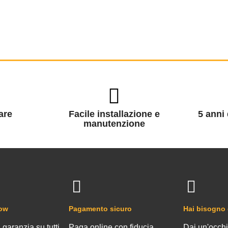
are
Facile installazione e
5 anni 
manutenzione
how
Pagamento sicuro
Hai bisogno 
 garanzia su tutti
Paga online con fiducia
Dai un'occhi