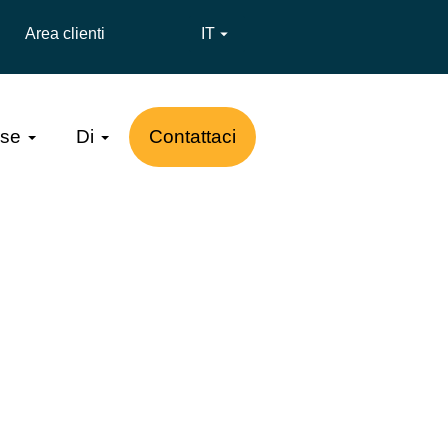
Area clienti
IT

rse
Di
Contattaci