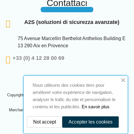
Contattaci
A2S (soluzioni di sicurezza avanzate)
75 Avenue Marcellin Berthelot Anthelios Building E
13 290 Aix en Provence
+33 (0) 4 12 28 00 69
Nous utilisons des cookies tiers pour
améliorer votre expérience de navigation,
Copyright © 2024 A2S ATEX. Tutti i diritti riservati. Una realizzazione
analyser le trafic du site et personnaliser le
Navilog
contenu et les publicités.
En savoir plus
Merchant approvato dall'ovvia opinione della società,
Clicca qui per
controllare
.
Not accept
Accepter les cookies