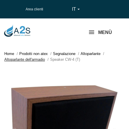
IT

Area clienti
MENÙ
Home
Prodotti non atex
Segnalazione
Altoparlante
Altoparlante dell'armadio
Speaker CW-4 (T)