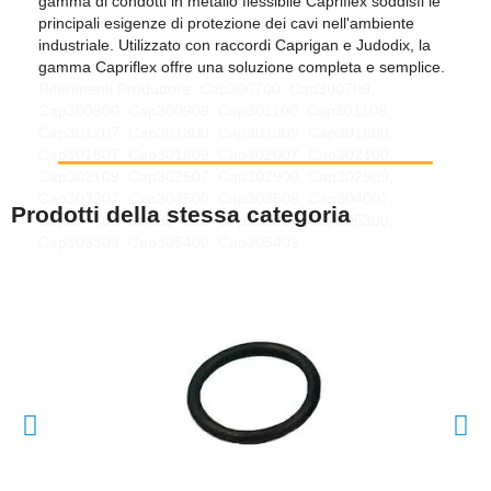
gamma di condotti in metallo flessibile Capriflex soddisfi le
principali esigenze di protezione dei cavi nell'ambiente
industriale. Utilizzato con raccordi Caprigan e Judodix, la
gamma Capriflex offre una soluzione completa e semplice.
Riferimenti Produttore: Cap300700, Cap300709,
Cap300900, Cap300909, Cap301100, Cap301109,
Cap301207, Cap301300, Cap301309, Cap301600,
Cap301607, Cap301609, Cap302007, Cap302100,
Cap302109, Cap302507, Cap302900, Cap302909,
Cap303207, Cap303600, Cap303609, Cap304007,
Prodotti della stessa categoria
Cap304800, Cap304809, Cap305007, Cap305300,
Cap305309, Cap305400, Cap305409