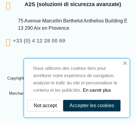
A2S (soluzioni di sicurezza avanzate)
75 Avenue Marcellin Berthelot Anthelios Building E
13 290 Aix en Provence
+33 (0) 4 12 28 00 69
Nous utilisons des cookies tiers pour
améliorer votre expérience de navigation,
Copyright © 2024 A2S ATEX. Tutti i diritti riservati. Una realizzazione
analyser le trafic du site et personnaliser le
Navilog
contenu et les publicités.
En savoir plus
Merchant approvato dall'ovvia opinione della società,
Clicca qui per
controllare
.
Not accept
Accepter les cookies