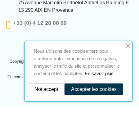
75 Avenue Marcelin Berthelot Anthelios Building E
13 290 AIX EN Provence
+33 (0) 4 12 28 00 69
Nous utilisons des cookies tiers pour
améliorer votre expérience de navigation,
Copyright © 2024 A2S ATEX. Todos los derechos reservados. Una
analyser le trafic du site et personnaliser le
realización
Navilog
contenu et les publicités.
En savoir plus
Comerciante aprobado por la opinión obvia de la compañía,
Haga clic
aquí para comprobar
.
Not accept
Accepter les cookies