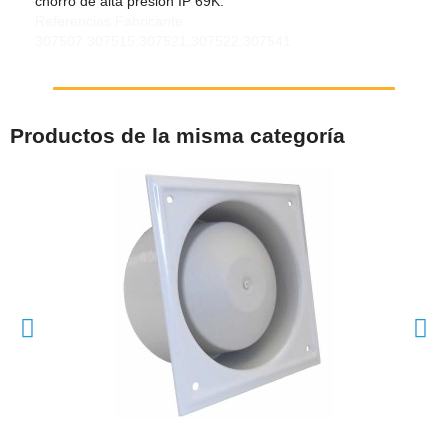
chorro de alta presión IP 69K.
Referencias Fabricante:
307507.307515.307521.307522.307541
Productos de la misma categoría
VISTA RÁPIDA