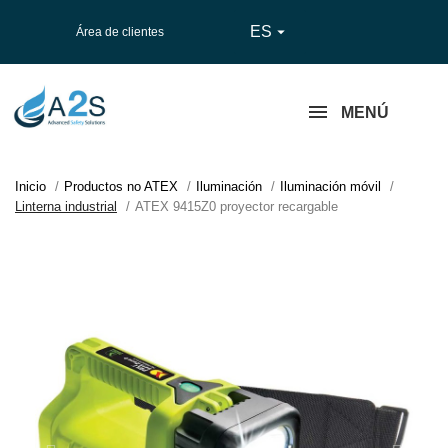
ES

Área de clientes
MENÚ
Inicio
Productos no ATEX
Iluminación
Iluminación móvil
Linterna industrial
ATEX 9415Z0 proyector recargable