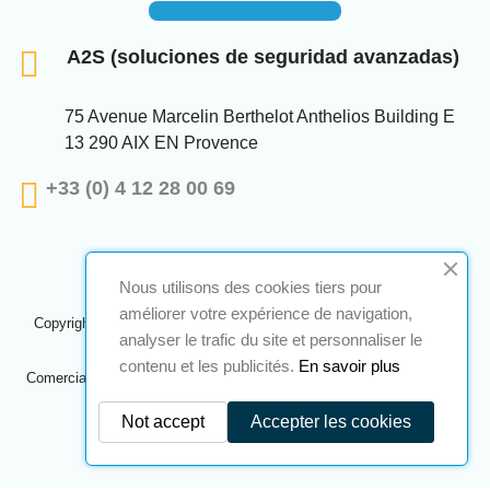
A2S (soluciones de seguridad avanzadas)
75 Avenue Marcelin Berthelot Anthelios Building E
13 290 AIX EN Provence
+33 (0) 4 12 28 00 69
Nous utilisons des cookies tiers pour
améliorer votre expérience de navigation,
Copyright © 2024 A2S ATEX. Todos los derechos reservados. Una
analyser le trafic du site et personnaliser le
realización
Navilog
contenu et les publicités.
En savoir plus
Comerciante aprobado por la opinión obvia de la compañía,
Haga clic
aquí para comprobar
.
Not accept
Accepter les cookies