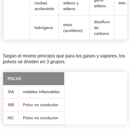
ciudad,
etileno y
éter et
etileno
acrilonitrilo
etileno
disulfuro
etino
hidrógeno
de
(acetileno)
carbono
Según el mismo principio que para los gases y vapores, los
polvos se dividen en 3 grupos.
POLVO
IIIA
volátiles inflamables
IIIB
Polvo no conductor
IIIC
Polvo no conductor