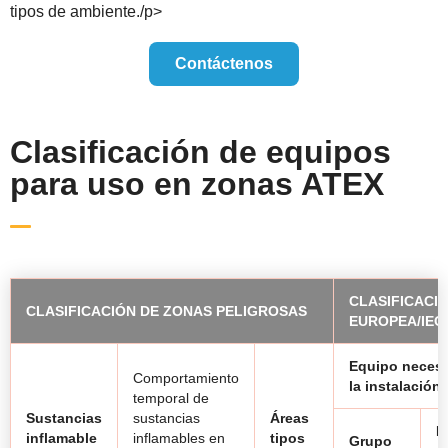
tipos de ambiente./p>
Contáctenos
Clasificación de equipos
para uso en zonas ATEX
CLASIFICACI
CLASIFICACIÓN DE ZONAS PELIGROSAS
EUROPEA/IEC
Equipo necesa
Comportamiento
la instalación.
temporal de
Sustancias
sustancias
Áreas
N
inflamable
inflamables en
tipos
Grupo