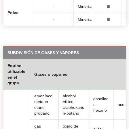
-
Minería
III
Polvo
-
Minería
III
M
SUBDIVISIÓN DE GASES Y VAPORES
Equipo
utilizable
Gases o vapores
en el
grupo.
amoníaco
alcohol
gasolina
metano
etílico
n-
aceta
etano
ciclohexano
hexano
propano
n-butano
gas
óxido de
glicol