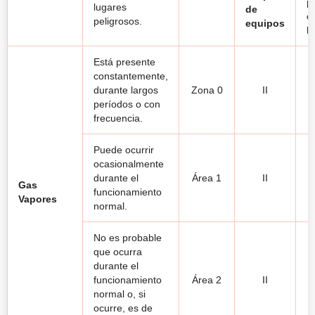
p
lugares
de
d
peligrosos.
equipos
h
Está presente
constantemente,
durante largos
Zona 0
II
períodos o con
frecuencia.
Puede ocurrir
ocasionalmente
durante el
Área 1
II
Gas
funcionamiento
Vapores
normal.
No es probable
que ocurra
durante el
funcionamiento
Área 2
II
normal o, si
ocurre, es de