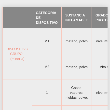
CATEGORÍA
SUSTANCIA
GRADO 
DE
INFLAMABLE
PROTEC
DISPOSITIVO
M1
metano, polvo
nivel muy
DISPOSITIVO
GRUPO I
(minería)
M2
metano, polvo
Alto ni
Gases,
1
vapores,
nivel muy
nieblas, polvo.