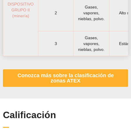
DISPOSITIVO
Gases,
GRUPO II
2
vapores,
Alto ni
(minería)
nieblas, polvo.
Gases,
3
vapores,
Están
nieblas, polvo.
Conozca más sobre la clasificación de
zonas ATEX
Calificación