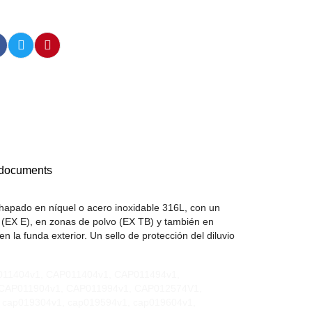
 documents
apado en níquel o acero inoxidable 316L, con un
 (EX E), en zonas de polvo (EX TB) y también en
 la funda exterior. Un sello de protección del diluvio
.
011404v1, CAP011404v1, CAP011494v1,
 CAP011904v1, CAP011994v1, CAP012574V1,
cap019304v1, cap019594v1, cap019604v1,