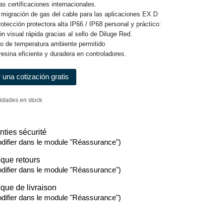
as certificaciones internacionales.
a migración de gas del cable para las aplicaciones EX D
rotección protectora alta IP66 / IP68 personal y práctico:
ión visual rápida gracias al sello de Diluge Red.
go de temperatura ambiente permitido
resina eficiente y duradera en controladores.
r una cotización gratis
idades en stock
nties sécurité
difier dans le module "Réassurance")
ique retours
difier dans le module "Réassurance")
ique de livraison
difier dans le module "Réassurance")