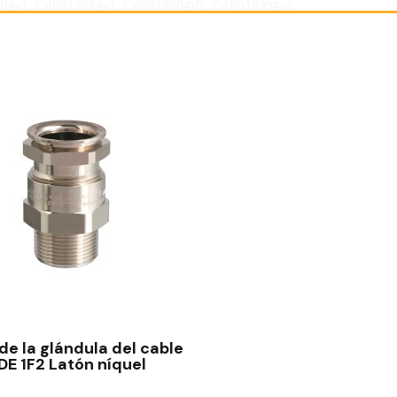
804v1, CAP019894v1, CAP019904V1, CAP019994v1
VISTA RÁPIDA
de la glándula del cable
DE 1F2 Latón níquel