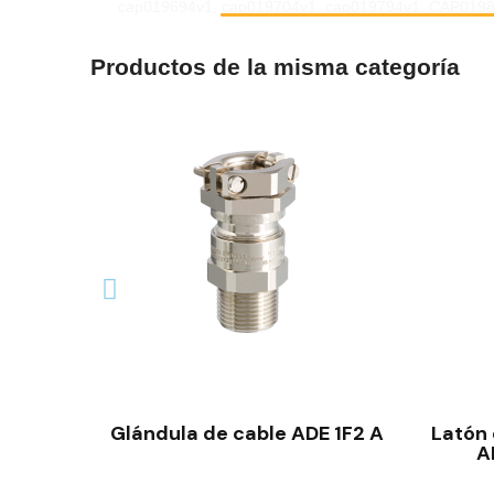
cap019694v1, cap019704v1, cap019794v1, CAP019
Productos de la misma categoría
VISTA RÁPIDA
Glándula de cable ADE 1F2 A
Latón 
A