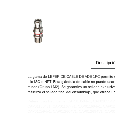
Descripci
La gama de LEPER DE CABLE DE ADE 1FC permite cone
hilo ISO o NPT. Esta glándula de cable se puede usa
minas (Grupo I M2). Se garantiza un sellado explusivo 
refuerza el sellado final del ensamblaje, que ofrece 
Referencias Fabricante: CAP010504v1, CAP01059
CAP011604v1, CAP011674v1, CAP011694v1, CAP01
CAP012594v1, CAP012604V1, CAP012694V1, CAP012