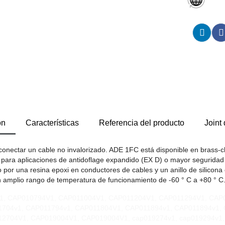
ón
Características
Referencia del producto
Joint
ctar un cable no invalorizado. ADE 1FC está disponible en brass-ch
r para aplicaciones de antidoflage expandido (EX D) o mayor seguridad
por una resina epoxi en conductores de cables y un anillo de silicona en
un amplio rango de temperatura de funcionamiento de -60 ° C a +80 ° C
4V1, CAP010794V1, CAP011004V1, CAP011204V1, CAP011294V1, CAP
1704v1, CAP011794v1, CAP011804V1, CAP011894v1, CAP011894v1,
704V1, CAP019004V1, CAP019004V1, cap019274v1, cap019294v1, 