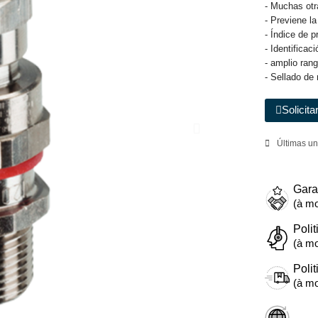
- Muchas otr
- Previene l
- Índice de p
- Identificac
- amplio ran
- Sellado de 
Solicita
Últimas un
Gara
(à mo
Polit
(à mo
Polit
(à mo