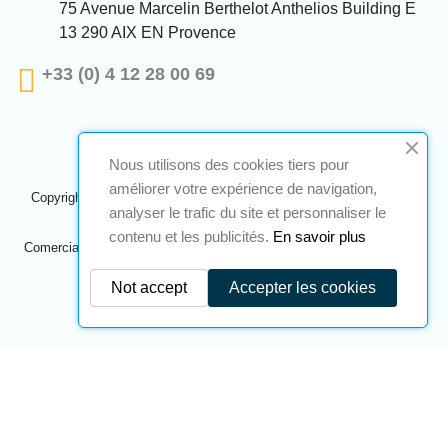
75 Avenue Marcelin Berthelot Anthelios Building E
13 290 AIX EN Provence
+33 (0) 4 12 28 00 69
Nous utilisons des cookies tiers pour
améliorer votre expérience de navigation,
Copyright © 2024 A2S ATEX. Todos los derechos reservados. Una
analyser le trafic du site et personnaliser le
realización
Navilog
contenu et les publicités.
En savoir plus
Comerciante aprobado por la opinión obvia de la compañía,
Haga clic
aquí para comprobar
.
Not accept
Accepter les cookies