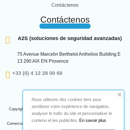
Contáctenos
Contáctenos
A2S (soluciones de seguridad avanzadas)
75 Avenue Marcelin Berthelot Anthelios Building E
13 290 AIX EN Provence
+33 (0) 4 12 28 00 69
Nous utilisons des cookies tiers pour
améliorer votre expérience de navigation,
Copyright © 2024 A2S ATEX. Todos los derechos reservados. Una
analyser le trafic du site et personnaliser le
realización
Navilog
contenu et les publicités.
En savoir plus
Comerciante aprobado por la opinión obvia de la compañía,
Haga clic
aquí para comprobar
.